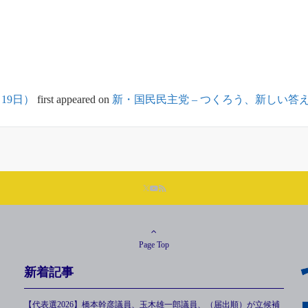
19日）
first appeared on
新・国民民主党 – つくろう、新しい答
Page Top
新着記事
【代表選2026】橋本幹彦議員、玉木雄一郎議員、（届出順）が立候補