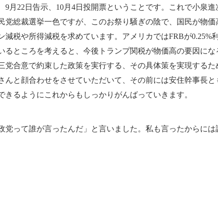
9月22日告示、10月4日投開票ということです。これで小泉
民党総裁選挙一色ですが、このお祭り騒ぎの陰で、国民が物価
減税や所得減税を求めています。アメリカではFRBが0.25
いるところを考えると、今後トランプ関税が物価高の要因にな
三党合意で約束した政策を実行する、その具体策を実現するた
さんと顔合わせをさせていただいて、その前には安住幹事長とも
できるようにこれからもしっかりがんばっていきます。
党って誰が言ったんだ」と言いました。私も言ったからには