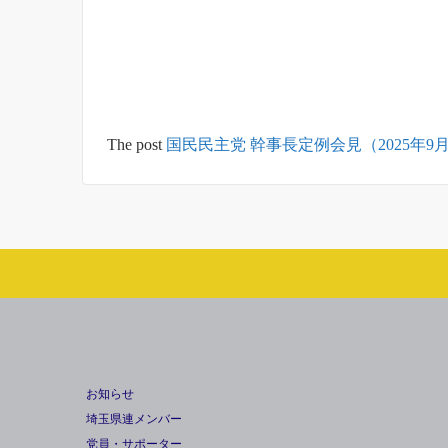
The post
国民民主党 幹事長定例会見（2025年9月
お知らせ
埼玉県連メンバー
党員・サポーター