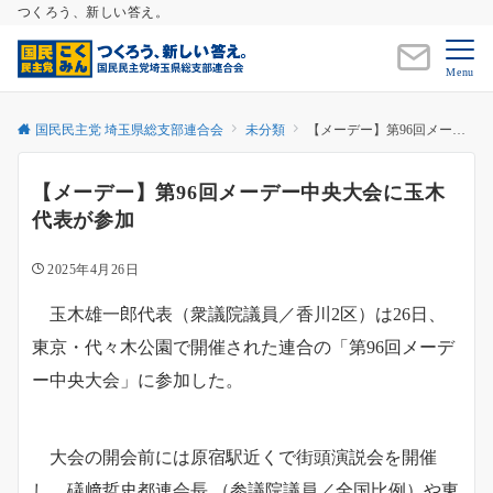
つくろう、新しい答え。
Menu
国民民主党 埼玉県総支部連合会
未分類
【メーデー】第96回メーデー中央大会に玉木代表が参加
【メーデー】第96回メーデー中央大会に玉木
代表が参加
2025年4月26日
玉木雄一郎代表（衆議院議員／香川2区）は26日、
東京・代々木公園で開催された連合の「第96回メーデ
ー中央大会」に参加した。
大会の開会前には原宿駅近くで街頭演説会を開催
し、礒﨑哲史都連会長 （参議院議員／全国比例）や東