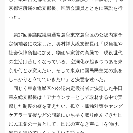
京都連所属の総支部長、区議会議員とともに演説を行
った。
第27回参議院議員通常選挙東京選挙区の公認内定予
定候補者に決定した、奥村祥大総支部長は「税負担や
社会保障負担に加え、物価や家賃の高騰で、現役世代
の生活は苦しくなっている。空洞化が起きつつある東
京を何とか変えたい、そして東京に国民民主党の旗を
しっかりと立てていきたい」と決意を述べた。
同じく東京選挙区の公認内定候補者に決定した牛田
茉友総支部長は「アナウンサーとして取材する中で実
感した制度の壁を変えたい。孤立・孤独対策やヤング
ケアラー支援などの問題にいち早く取り組んできた国
民民主党の一員として、国民の声なき声に耳を傾け、
解決を進めていく」と思いを語った。