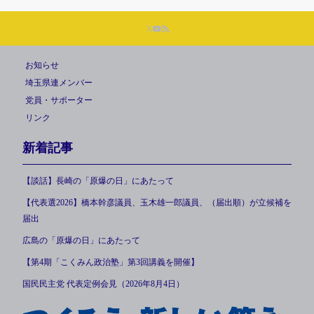
お知らせ
埼玉県連メンバー
党員・サポーター
リンク
新着記事
【談話】長崎の「原爆の日」にあたって
【代表選2026】橋本幹彦議員、玉木雄一郎議員、（届出順）が立候補を
届出
広島の「原爆の日」にあたって
【第4期「こくみん政治塾」第3回講義を開催】
国民民主党 代表定例会見（2026年8月4日）