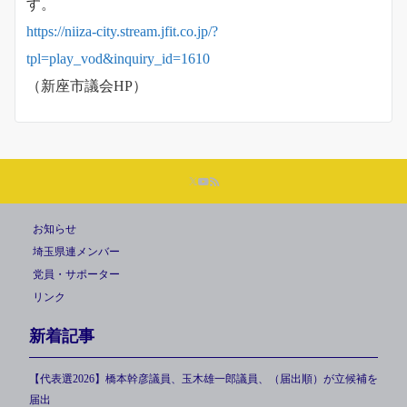
す。
https://niiza-city.stream.jfit.co.jp/?
tpl=play_vod&inquiry_id=1610
（新座市議会HP）
お知らせ
埼玉県連メンバー
党員・サポーター
リンク
新着記事
【代表選2026】橋本幹彦議員、玉木雄一郎議員、（届出順）が立候補を
届出