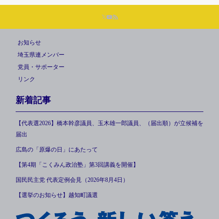
お知らせ
埼玉県連メンバー
党員・サポーター
リンク
新着記事
【代表選2026】橋本幹彦議員、玉木雄一郎議員、（届出順）が立候補を
届出
広島の「原爆の日」にあたって
【第4期「こくみん政治塾」第3回講義を開催】
国民民主党 代表定例会見（2026年8月4日）
【選挙のお知らせ】越知町議選