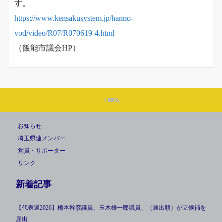
す。
https://www.kensakusystem.jp/hanno-
vod/video/R07/R070619-4.html
（飯能市議会HP）
お知らせ
埼玉県連メンバー
党員・サポーター
リンク
新着記事
【代表選2026】橋本幹彦議員、玉木雄一郎議員、（届出順）が立候補を
届出