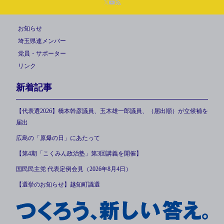
お知らせ
埼玉県連メンバー
党員・サポーター
リンク
新着記事
【代表選2026】橋本幹彦議員、玉木雄一郎議員、（届出順）が立候補を
届出
広島の「原爆の日」にあたって
【第4期「こくみん政治塾」第3回講義を開催】
国民民主党 代表定例会見（2026年8月4日）
【選挙のお知らせ】越知町議選