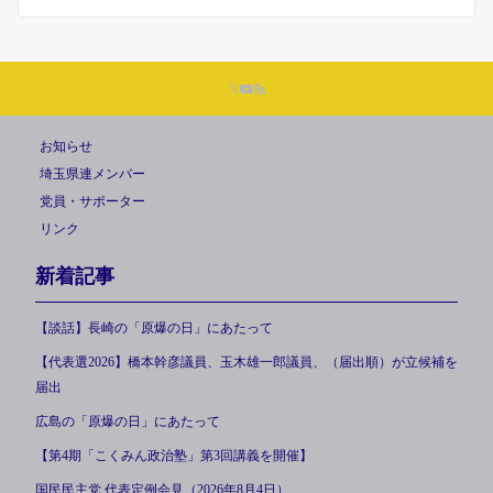
お知らせ
埼玉県連メンバー
党員・サポーター
リンク
新着記事
【談話】長崎の「原爆の日」にあたって
【代表選2026】橋本幹彦議員、玉木雄一郎議員、（届出順）が立候補を
届出
広島の「原爆の日」にあたって
【第4期「こくみん政治塾」第3回講義を開催】
国民民主党 代表定例会見（2026年8月4日）