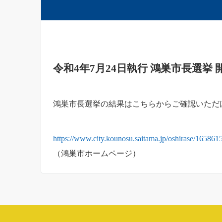
令和4年7月24日執行 鴻巣市長選挙 
鴻巣市長選挙の結果はこちらからご確認いただ
https://www.city.kounosu.saitama.jp/oshirase/16586
（鴻巣市ホームページ）