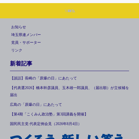
お知らせ
埼玉県連メンバー
党員・サポーター
リンク
新着記事
【談話】長崎の「原爆の日」にあたって
【代表選2026】橋本幹彦議員、玉木雄一郎議員、（届出順）が立候補を
届出
広島の「原爆の日」にあたって
【第4期「こくみん政治塾」第3回講義を開催】
国民民主党 代表定例会見（2026年8月4日）