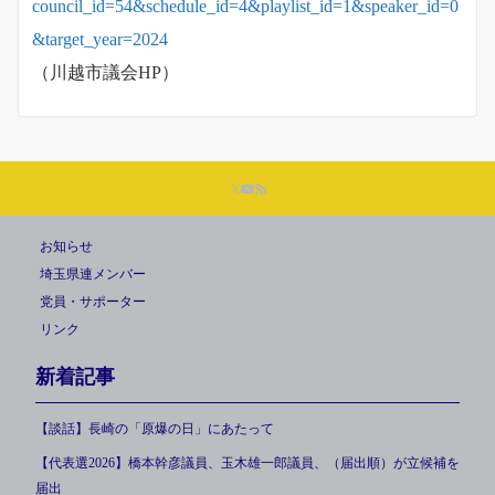
council_id=54&schedule_id=4&playlist_id=1&speaker_id=0
&target_year=2024
（川越市議会HP）
お知らせ
埼玉県連メンバー
党員・サポーター
リンク
新着記事
【談話】長崎の「原爆の日」にあたって
【代表選2026】橋本幹彦議員、玉木雄一郎議員、（届出順）が立候補を
届出