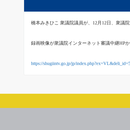
橋本みきひこ 衆議院議員が、12月12日、衆議
録画映像が衆議院インターネット審議中継HP
https://shugiintv.go.jp/jp/index.php?ex=VL&deli_i