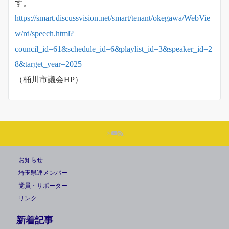
す。
https://smart.discussvision.net/smart/tenant/okegawa/WebVie
w/rd/speech.html?
council_id=61&schedule_id=6&playlist_id=3&speaker_id=2
8&target_year=2025
（桶川市議会HP）
お知らせ
埼玉県連メンバー
党員・サポーター
リンク
新着記事