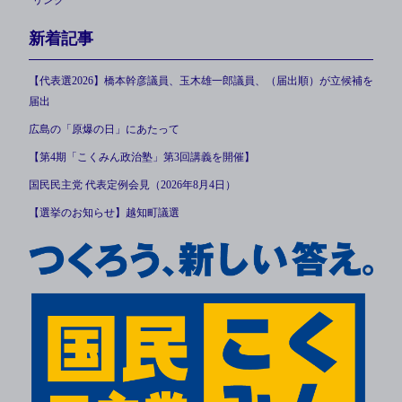
リンク
新着記事
【代表選2026】橋本幹彦議員、玉木雄一郎議員、（届出順）が立候補を
届出
広島の「原爆の日」にあたって
【第4期「こくみん政治塾」第3回講義を開催】
国民民主党 代表定例会見（2026年8月4日）
【選挙のお知らせ】越知町議選