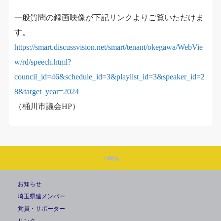
一般質問の録画映像が下記リンクよりご覧いただけま
す。
https://smart.discussvision.net/smart/tenant/okegawa/WebVie
w/rd/speech.html?
council_id=46&schedule_id=3&playlist_id=3&speaker_id=2
8&target_year=2024
（桶川市議会HP）
お知らせ
埼玉県連メンバー
党員・サポーター