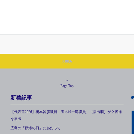
Page Top
新着記事
【代表選2026】橋本幹彦議員、玉木雄一郎議員、（届出順）が立候補
を届出
広島の「原爆の日」にあたって