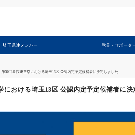
埼玉県連メンバー
党員・サポータ
第50回衆院総選挙における埼玉13区 公認内定予定候補者に決定しました
挙における埼玉13区 公認内定予定候補者に