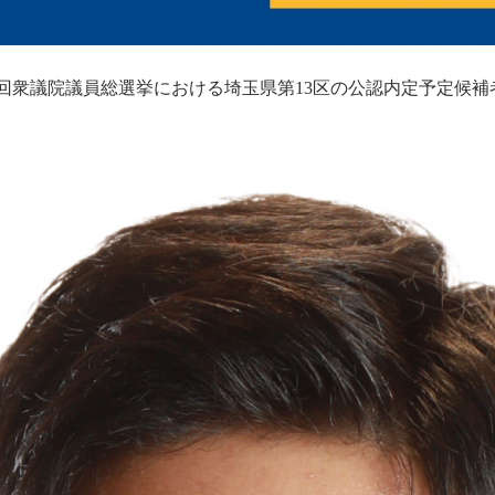
0回衆議院議員総選挙における埼玉県第13区の公認内定予定候