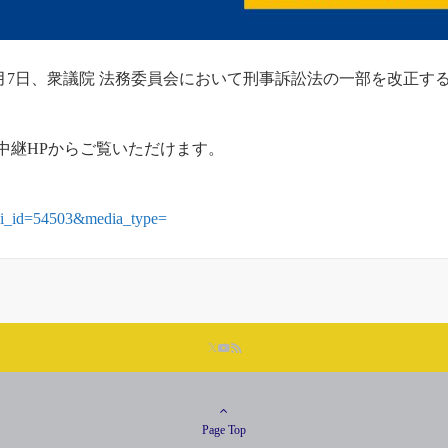
月7日、衆議院 法務委員会において刑事訴訟法の一部を改正す
中継HPからご覧いただけます。
eli_id=54503&media_type=
Page Top