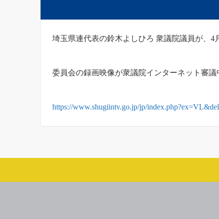
埼玉県連代表の鈴木よしひろ 衆議院議員が、4
委員会の録画映像が衆議院インターネット審議
https://www.shugiintv.go.jp/jp/index.php?ex=VL&d