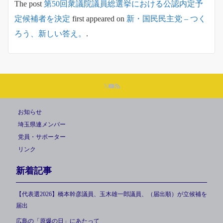
The post
第50回衆議院議員総選挙における公認内定予
定候補者を決定
first appeared on
新・国民民主党 – つく
ろう、新しい答え。
.
お知らせ
埼玉県連メンバー
党員・サポーター
リンク
新着記事
【代表選2026】橋本幹彦議員、玉木雄一郎議員、（届出順）が立候補を
届出
広島の「原爆の日」にあたって