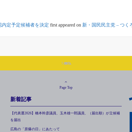
認内定予定候補者を決定
first appeared on
新・国民民主党 – つ
Page Top
新着記事
【代表選2026】橋本幹彦議員、玉木雄一郎議員、（届出順）が立候補
を届出
広島の「原爆の日」にあたって