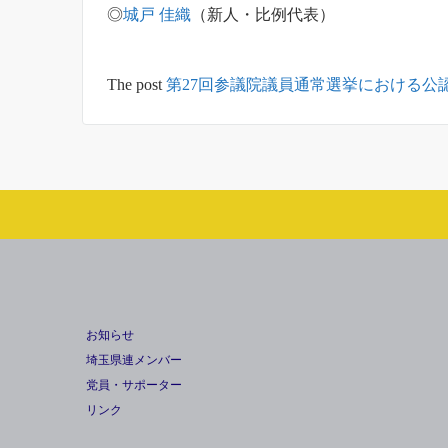
◎
城戸 佳織
（新人・比例代表）
The post
第27回参議院議員通常選挙における公
お知らせ
埼玉県連メンバー
党員・サポーター
リンク