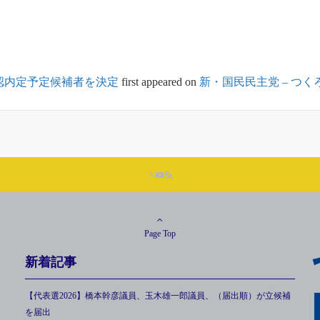
認内定予定候補者を決定
first appeared on
新・国民民主党 – つ
Page Top
新着記事
【代表選2026】橋本幹彦議員、玉木雄一郎議員、（届出順）が立候補
を届出