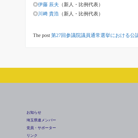
◎
伊藤 辰夫
（新人・比例代表）
◎
川﨑 貴浩
（新人・比例代表）
The post
第27回参議院議員通常選挙における公
お知らせ
埼玉県連メンバー
党員・サポーター
リンク