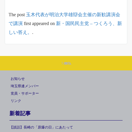
The post
玉木代表が明治大学雄辯会主催の新歓講演会
で講演
first appeared on
新・国民民主党 – つくろう、新
しい答え。
.
お知らせ
埼玉県連メンバー
党員・サポーター
リンク
新着記事
【談話】長崎の「原爆の日」にあたって