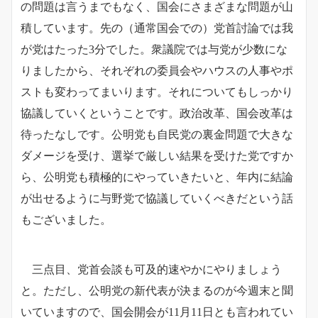
の問題は言うまでもなく、国会にさまざまな問題が山
積しています。先の（通常国会での）党首討論では我
が党はたった3分でした。衆議院では与党が少数にな
りましたから、それぞれの委員会やハウスの人事やポ
ストも変わってまいります。それについてもしっかり
協議していくということです。政治改革、国会改革は
待ったなしです。公明党も自民党の裏金問題で大きな
ダメージを受け、選挙で厳しい結果を受けた党ですか
ら、公明党も積極的にやっていきたいと、年内に結論
が出せるように与野党で協議していくべきだという話
もございました。
三点目、党首会談も可及的速やかにやりましょう
と。ただし、公明党の新代表が決まるのが今週末と聞
いていますので、国会開会が11月11日とも言われてい