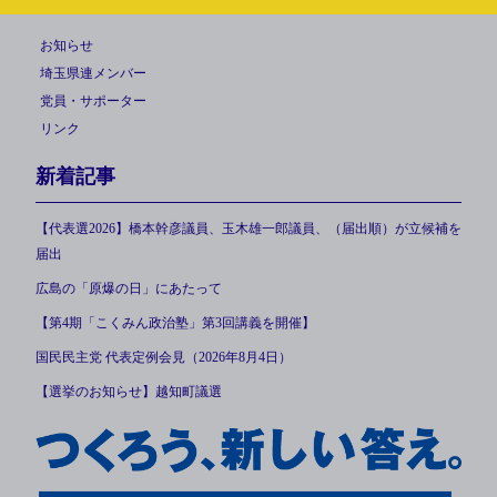
お知らせ
埼玉県連メンバー
党員・サポーター
リンク
新着記事
【代表選2026】橋本幹彦議員、玉木雄一郎議員、（届出順）が立候補を
届出
広島の「原爆の日」にあたって
【第4期「こくみん政治塾」第3回講義を開催】
国民民主党 代表定例会見（2026年8月4日）
【選挙のお知らせ】越知町議選