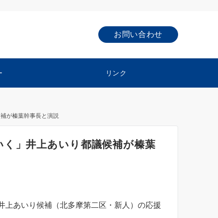
お問い合わせ
ー
リンク
候補が榛葉幹事長と演説
いく」井上あいり都議候補が榛葉
井上あいり候補（北多摩第二区・新人）の応援