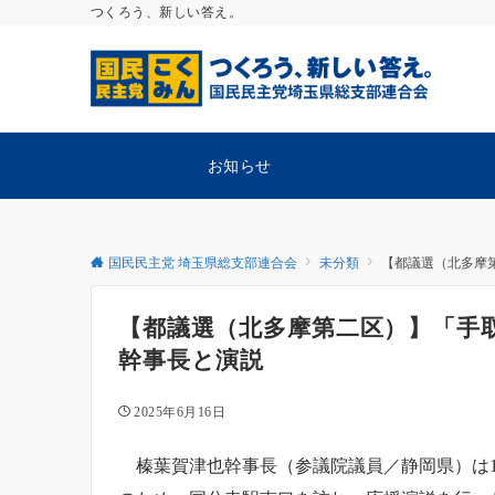
つくろう、新しい答え。
お知らせ
国民民主党 埼玉県総支部連合会
未分類
【都議選（北多摩
【都議選（北多摩第二区）】「手
幹事長と演説
2025年6月16日
榛葉賀津也幹事長（参議院議員／静岡県）は1