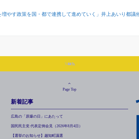
を増やす政策を国・都で連携して進めていく」井上あいり都議
Page Top
新着記事
広島の「原爆の日」にあたって
国民民主党 代表定例会見（2026年8月4日）
【選挙のお知らせ】越知町議選