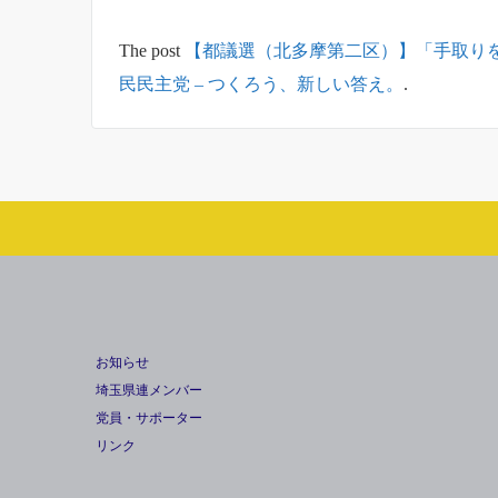
The post
【都議選（北多摩第二区）】「手取り
民民主党 – つくろう、新しい答え。
.
お知らせ
埼玉県連メンバー
党員・サポーター
リンク