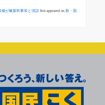
候補が榛葉幹事長と演説
first appeared on
新・国