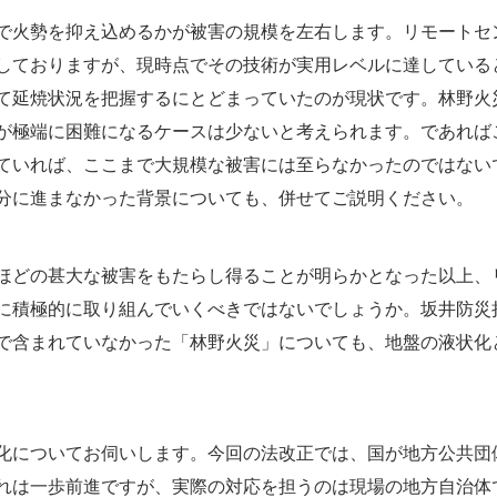
火勢を抑え込めるかが被害の規模を左右します。リモートセ
知しておりますが、現時点でその技術が実用レベルに達している
通じて延焼状況を把握するにとどまっていたのが現状です。林野
が極端に困難になるケースは少ないと考えられます。であれば
ていれば、ここまで大規模な被害には至らなかったのではない
分に進まなかった背景についても、併せてご説明ください。
どの甚大な被害をもたらし得ることが明らかとなった以上、リ
に積極的に取り組んでいくべきではないでしょうか。坂井防災
で含まれていなかった「林野火災」についても、地盤の液状化
についてお伺いします。今回の法改正では、国が地方公共団
れは一歩前進ですが、実際の対応を担うのは現場の地方自治体