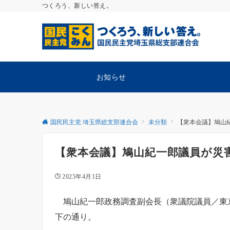
つくろう、新しい答え。
お知らせ
国民民主党 埼玉県総支部連合会
未分類
【衆本会議】鳩山
【衆本会議】鳩山紀一郎議員が災
2025年4月1日
鳩山紀一郎政務調査副会長（衆議院議員／東京
下の通り。