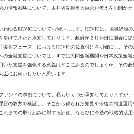
めの情報戦略について、坂井防災担当大臣のお考えをお聞かせ
ゆるREVICについてお伺いします。REVICは、地域経済
を挙げてきたと承知しております。政府が２月14日に国会に提
「復興フェーズ」におけるREVICの位置付けを明確にし、そ
への金融支援については、すでに民間金融機関や日本政策金融
用いた支援を強化する意義はどこにあるのでしょうか。その必
大臣にお伺いしたいと思います。
援ファンドの事例について、私もいくつか承知しておりますが
課題の双方を検証し、そこから得られた知見を今後の制度運用
Cのこれまでの取り組みに対する評価、ならびに今後の戦略的活