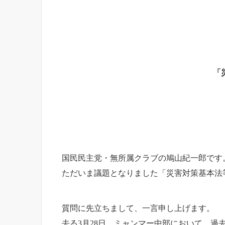
「
国民民主党・無所属クラブの鳩山紀一郎です
ただいま議題となりました「災害対策基本法
質問に先立ちまして、一言申し上げます。
去る3月28日、ミャンマー中部において、過去