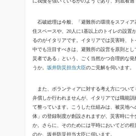
に我慢を強いているかのようであり、到底看過
石破総理は今般、「避難所の環境をスフィア基
住スペースや、20人に1基以上のトイレの設
るのがイタリアです。イタリアでは災害時、ト
中でも注目すべきは、避難所の設営を原則とし
災者である」という、ごく当然かつ合理的な発
うか。
坂井防災担当大臣
のご見解を伺います。
また、ボランティアに対する考え方についても
弁償しか行われませんが、イタリアでは職能訓
て整っています。こうした仕組みは、被災地へ
体」の登録制度が創設されますが、災害時に十
か。さらに、そのためには平時においてどの程
のか、坂井防災担当大臣に伺います。