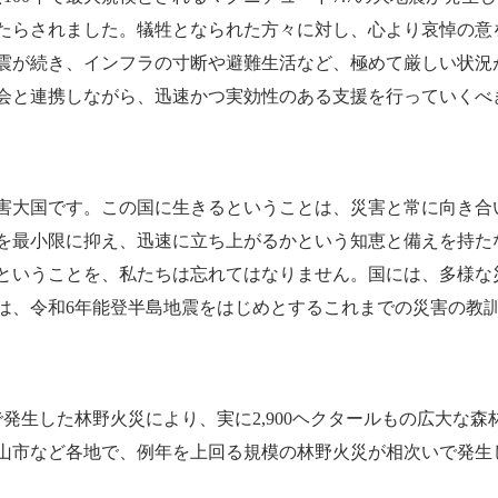
たらされました。犠牲となられた方々に対し、心より哀悼の意
震が続き、インフラの寸断や避難生活など、極めて厳しい状況
会と連携しながら、迅速かつ実効性のある支援を行っていくべ
大国です。この国に生きるということは、災害と常に向き合
を最小限に抑え、迅速に立ち上がるかという知恵と備えを持た
ということを、私たちは忘れてはなりません。国には、多様な
は、令和6年能登半島地震をはじめとするこれまでの災害の教
生した林野火災により、実に2,900ヘクタールもの広大な
山市など各地で、例年を上回る規模の林野火災が相次いで発生