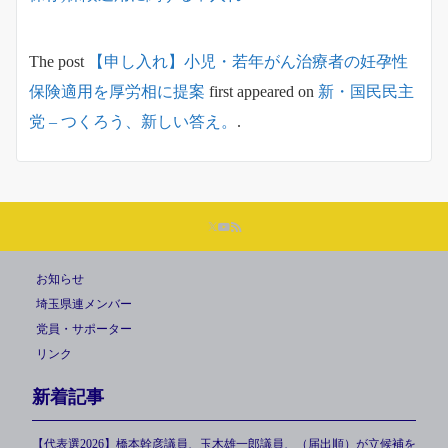
The post
【申し入れ】小児・若年がん治療者の妊孕性
保険適用を厚労相に提案
first appeared on
新・国民民主
党 – つくろう、新しい答え。
.
お知らせ
埼玉県連メンバー
党員・サポーター
リンク
新着記事
【代表選2026】橋本幹彦議員、玉木雄一郎議員、（届出順）が立候補を