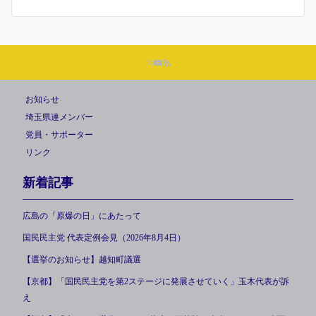
お知らせ
埼玉県連メンバー
党員・サポーター
リンク
新着記事
広島の「原爆の日」にあたって
国民民主党 代表定例会見（2026年8月4日）
【選挙のお知らせ】越知町議選
【京都】「国民民主党を第2ステージに発展させていく」玉木代表が訴
え