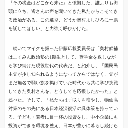
『その税金はどこから来た』と憤慨した。誰よりも街
頭に立ち、皆さんの声を聞いてきた私だからこそでき
る政治がある。この選挙、どうか奥村よしひろに一票
を託してほしい」と力強く呼びかけた。
続いてマイクを握った伊藤広報委員長は「奥村候補
はこくみん政治塾の1期生として、奨学金を返しなが
ら学び続けた現役世代の代表だ」と紹介し、「国民民
主党が少し知られるようになってからではなく、党が
まだ無名で弱い旗を掲げていた時代から共に学び挑戦
してきた奥村さんを、どうしても応援したかった」と
述べた。そして、「私たちは手取りを増やし、物価高
対策のその先にある日本経済復活の具体策を持ってい
る。子ども・若者に目一杯の投資をし、中小企業にも
投資ができる環境を整え、日本が豊かに暮らし続けら