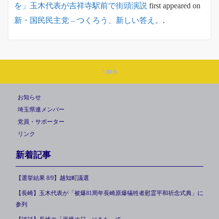
を」玉木代表が吉祥寺駅前で街頭演説
first appeared on
新・国民民主党 – つくろう、新しい答え。
.
お知らせ
埼玉県連メンバー
党員・サポーター
リンク
新着記事
【選挙結果 8/9】越知町議選
【長崎】玉木代表が「被爆81周年長崎原爆犠牲者慰霊平和祈念式典」に
参列