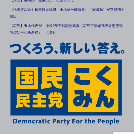
【談話】長崎の「原爆の日」にあたって
【代表選2026】橋本幹彦議員、玉木雄一郎議員、（届出順）が立候補を
届出
【広島】玉木代表が「令和8年平和記念式典（広島市原爆死没者慰霊式
並びに平和祈念式）」に参列