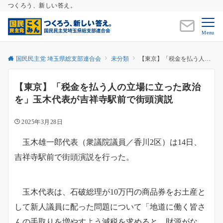
つくろう、新しい答え。
Menu
国民民主党 埼玉県総支部連合会
未分類
【東京】「税金を払う人の立場に立った政治を」玉木代表が吉祥寺駅前で街頭演説
【東京】「税金を払う人の立場に立った政治
を」玉木代表が吉祥寺駅前で街頭演説
2025年3月28日
玉木雄一郎代表（衆議院議員／香川2区）は14日、
吉祥寺駅前で街頭演説を行った。
玉木代表は、石破総理が10万円の商品券をお土産と
して新人議員に配った問題について「地道に働く皆さ
んの手取りを増やすよう減税を求めると、財源がな