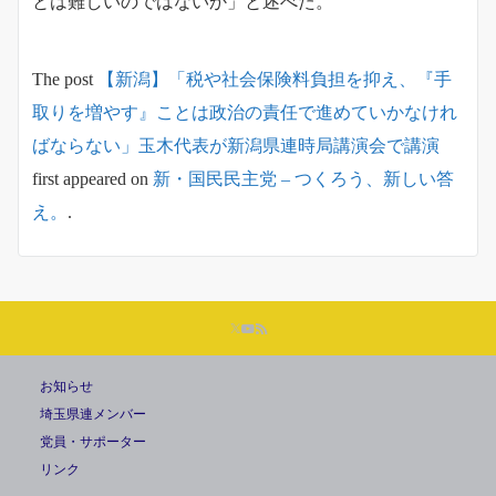
とは難しいのではないか」と述べた。
The post
【新潟】「税や社会保険料負担を抑え、『手
取りを増やす』ことは政治の責任で進めていかなけれ
ばならない」玉木代表が新潟県連時局講演会で講演
first appeared on
新・国民民主党 – つくろう、新しい答
え。
.
お知らせ
埼玉県連メンバー
党員・サポーター
リンク