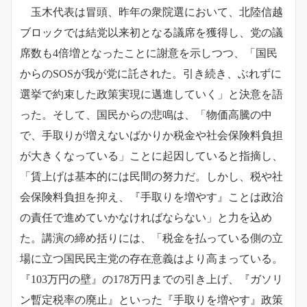
玉木代表は冒頭、昨年の衆院選において、北陸信越
ブロックでは結党以来初となる議席を獲得し、党の議
席数も4倍増となったことに謝意を示しつつ、「国民
からのSOSが我が党に託された。引き続き、ぶれずに
選挙で約束した政策実現に邁進していく」と決意を語
った。そして、国民からの悲鳴は、「物価高騰の中
で、手取りが増えないばかりか税金や社会保険料負担
が大きくなっている」ことに起因していると指摘し、
「賃上げは基本的には民間の努力だ。しかし、税や社
会保険料負担を抑え、『手取りを増やす』ことは政治
の責任で進めていかなければならない」と力を込め
た。講演の締め括りには、「税金を払っている側の立
場に立つ国民民主党の存在意義はより高まっている。
『103万円の壁』の178万円までの引き上げ、『ガソリ
ン暫定税率の廃止』といった『手取りを増やす』政策