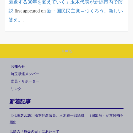
衰退する30年を変えていく」玉木代表が新潟市内で演
説
first appeared on
新・国民民主党 – つくろう、新しい
答え。
.
お知らせ
埼玉県連メンバー
党員・サポーター
リンク
新着記事
【代表選2026】橋本幹彦議員、玉木雄一郎議員、（届出順）が立候補を
届出
広島の「原爆の日」にあたって