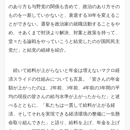
のあり方も与野党の関係も含めて、政治のあり方その
ものを一新していかないと、衰退する30年を変えるこ
とができない。選挙を政治家の就職活動することをや
め、そあくまで対決より解決、対案と政策を持って、
堂々たる論戦をやっていこうと結党したのが国民民主
党だ」と結党の経緯を紹介。
続いて給料が上がらないと年金は増えないマクロ経
済スライドの仕組みについても言及。「皆さんの年金
額が上がったのは、2年前、3年前、4年前の3年間の平
均の現役の皆さんの給与水準が上がったからだ」と述
べるとともに、「私たちは一貫して給料が上がる経
済、そしてそれを実現できる経済環境の整備に一生懸
命取り組んできた」と語り、給料を上げ、年金を上げ