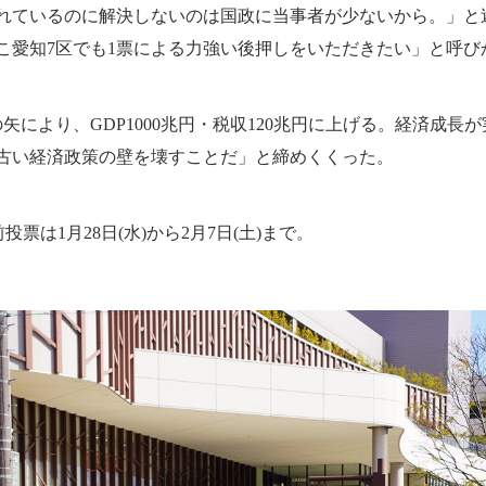
われているのに解決しないのは国政に当事者が少ないから。」と
こ愛知7区でも1票による力強い後押しをいただきたい」と呼び
により、GDP1000兆円・税収120兆円に上げる。経済成長が実
古い経済政策の壁を壊すことだ」と締めくくった。
票は1月28日(水)から2月7日(土)まで。