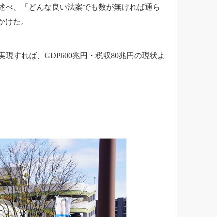
述べ、「どんな良い法案でも数が無ければ通ら
かけた。
現すれば、GDP600兆円・税収80兆円の現状よ