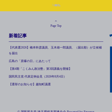
Page Top
新着記事
【代表選2026】橋本幹彦議員、玉木雄一郎議員、（届出順）が立候補
を届出
広島の「原爆の日」にあたって
【第4期「こくみん政治塾」第3回講義を開催】
国民民主党 代表定例会見（2026年8月4日）
【選挙のお知らせ】越知町議選
© 国民民主党 埼玉県総支部連合会
Powered by
Emanon