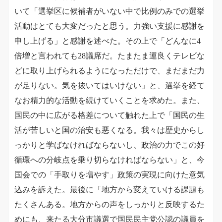
いて「選挙区に候補者がいない中で比例のみでの選挙
活動はとても大変だったと思う。力強い支援に感謝を
申し上げる」と感謝を述べた。その上で「どんなに4
倍増と言われても28議席だ。たまたま運良くテレビな
どに取り上げられるようになっただけで、まだまだ力
が足りない。気を抜いてはいけない」と、選挙を経て
なお精力的な活動を続けていくことを求めた。また、
国民の中に広がる格差について触れた上で「国民の生
活が苦しいと国の治安も悪くなる。我々は歴史からし
っかりと学ばなければならないし、政治の力でこの好
循環への分岐点を乗り切らなければならない」と、今
国会での「手取りを増やす」政策の実現に向けた意気
込みを訴えた。最後に「地方から変えていける課題も
たくさんある。地方からの声をしっかりと反映するた
めにも、来たる大分市議選で国民民主党公認の議員を