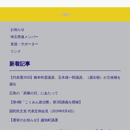
お知らせ
埼玉県連メンバー
党員・サポーター
リンク
新着記事
【代表選2026】橋本幹彦議員、玉木雄一郎議員、（届出順）が立候補を
届出
広島の「原爆の日」にあたって
【第4期「こくみん政治塾」第3回講義を開催】
国民民主党 代表定例会見（2026年8月4日）
【選挙のお知らせ】越知町議選