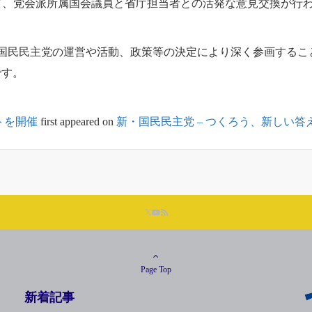
、党会派所属国会議員と省庁担当者との活発な意見交換が行
国民民主党の運営や活動、政策等の決定により深く参画するこ
です。
トを開催
first appeared on
新・国民民主党 – つくろう、新しい答
Page Top
新着記事