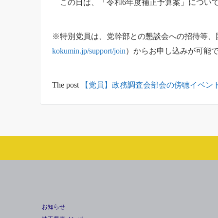
この日は、「令和6年度補正予算案」について
※特別党員は、党幹部との懇談会への招待等、
kokumin.jp/support/join
）からお申し込みが可能
The post
【党員】政務調査会部会の傍聴イベン
お知らせ