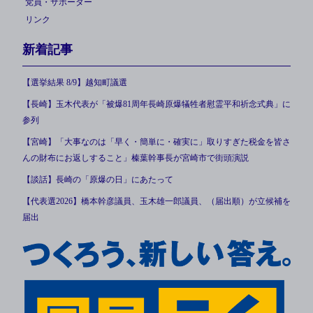
党員・サポーター
リンク
新着記事
【選挙結果 8/9】越知町議選
【長崎】玉木代表が「被爆81周年長崎原爆犠牲者慰霊平和祈念式典」に
参列
【宮崎】「大事なのは「早く・簡単に・確実に」取りすぎた税金を皆さ
んの財布にお返しすること」榛葉幹事長が宮崎市で街頭演説
【談話】長崎の「原爆の日」にあたって
【代表選2026】橋本幹彦議員、玉木雄一郎議員、（届出順）が立候補を
届出