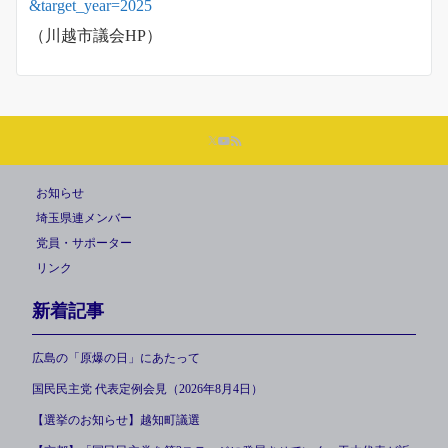
&target_year=2025
（川越市議会HP）
お知らせ
埼玉県連メンバー
党員・サポーター
リンク
新着記事
広島の「原爆の日」にあたって
国民民主党 代表定例会見（2026年8月4日）
【選挙のお知らせ】越知町議選