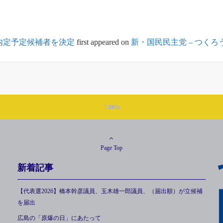
内定予定候補者を決定
first appeared on
新・国民民主党 – つく
Page Top
新着記事
【代表選2026】橋本幹彦議員、玉木雄一郎議員、（届出順）が立候補
を届出
広島の「原爆の日」にあたって