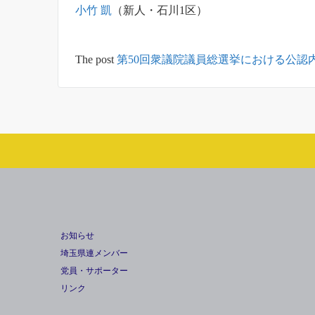
小竹 凱
（新人・石川1区）
The post
第50回衆議院議員総選挙における公認
お知らせ
埼玉県連メンバー
党員・サポーター
リンク