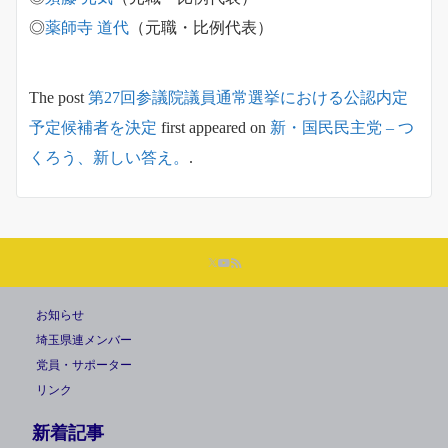
◎
薬師寺 道代
（元職・比例代表）
The post
第27回参議院議員通常選挙における公認内定
予定候補者を決定
first appeared on
新・国民民主党 – つ
くろう、新しい答え。
.
お知らせ
埼玉県連メンバー
党員・サポーター
リンク
新着記事