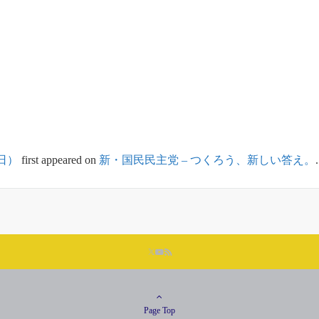
日）
first appeared on
新・国民民主党 – つくろう、新しい答え。
.
Page Top