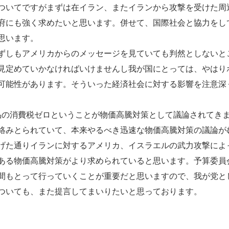
いてですがまずは在イラン、またイランから攻撃を受けた周
府にも強く求めたいと思います。併せて、国際社会と協力をし
思います。
しもアメリカからのメッセージを見ていても判然としないと
見定めていかなければいけませんし我が国にとっては、やはり
可能性があります。そういった経済社会に対する影響を注意深
の消費税ゼロということが物価高騰対策として議論されてき
絡みとられていて、本来やるべき迅速な物価高騰対策の議論が
げた通りイランに対するアメリカ、イスラエルの武力攻撃によ
ある物価高騰対策がより求められていると思います。予算委員
間もとって行っていくことが重要だと思いますので、我が党と
ついても、また提言してまいりたいと思っております。