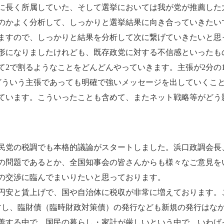
長く所属していた、そして選挙においては我が党が推薦した
のかよく分析して、しっかりと選挙結果に向き合っていきたい
ますので、しっかりと結果を分析して次に繋げていきたいと思
になりましたけれども、既存政党に対する不信感といったも
2で割るようなことをどんどんやっていきます。主張が2分の1に
どういう主張であっても明確で強いメッセージを出していくこ
ています。こういったことも含めて、またネット戦略等がどう
自民党の税調でも本格的議論がスタートしました。浜口政調会長
の問題であるとか、全国知事会の皆さんからも様々なご意見を
の交渉に臨んでまいりたいと思っております。
安と賃上げで、国や自治体に税収が非常に増えております。
すし、臨財債（臨時財政対策債）の発行なども新規の発行はな
善する中で、国民の暮らし・家計が厳しいという中で、いわば