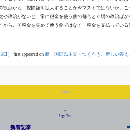
権の観点から、控除額を拡大することが今マストではないか。こ
党や政治がないと、常に税金を使う側の都合と立場の政治ばか
だからこそ税金を集めて使う側ではなく、税金を支払っている
。
26日）
first appeared on
新・国民民主党 – つくろう、新しい答え
Page Top
新着記事