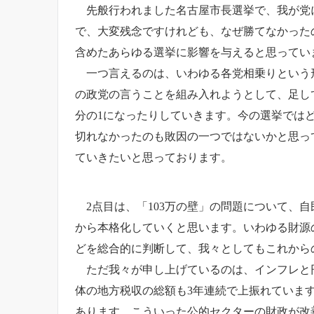
先般行われました名古屋市長選挙で、我が党に
で、大変残念ですけれども、なぜ勝てなかった
含めたあらゆる選挙に影響を与えると思ってい
一つ言えるのは、いわゆる各党相乗りという形
の政党の言うことを組み入れようとして、足して
分の1になったりしていきます。今の選挙では
切れなかったのも敗因の一つではないかと思っ
ていきたいと思っております。
2点目は、「103万の壁」の問題について、
から本格化していくと思います。いわゆる財源
どを総合的に判断して、我々としてもこれから
ただ我々が申し上げているのは、インフレと円
体の地方税収の総額も3年連続で上振れていま
あります。こういった公的セクターの財政が改