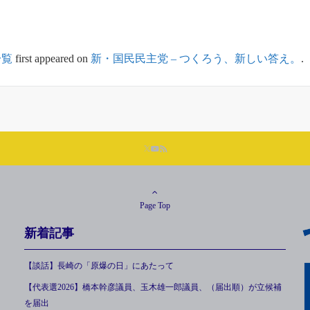
一覧
first appeared on
新・国民民主党 – つくろう、新しい答え。
.
Page Top
新着記事
【談話】長崎の「原爆の日」にあたって
【代表選2026】橋本幹彦議員、玉木雄一郎議員、（届出順）が立候補
を届出