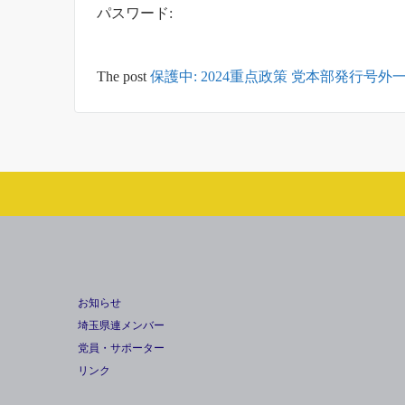
パスワード:
The post
保護中: 2024重点政策 党本部発行号外
お知らせ
埼玉県連メンバー
党員・サポーター
リンク