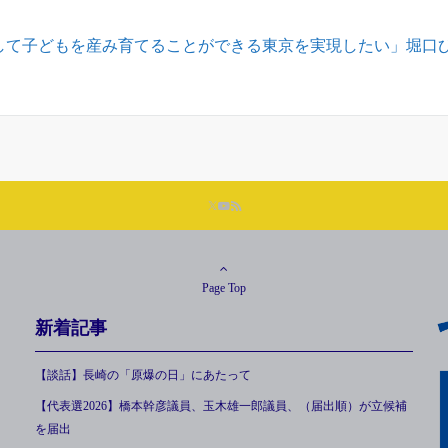
して子どもを産み育てることができる東京を実現したい」堀口
Page Top
新着記事
【談話】長崎の「原爆の日」にあたって
【代表選2026】橋本幹彦議員、玉木雄一郎議員、（届出順）が立候補
を届出