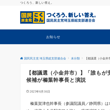
つくろう、新しい答え。
お知らせ
国民民主党 埼玉県総支部連合会
未分類
【都議選（小金井
【都議選（小金井市）】「誰もが
候補が榛葉幹事長と演説
2025年6月16日
榛葉賀津也幹事長（参議院議員／静岡県）は1