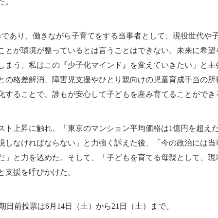
た。
母であり、働きながら子育てをする当事者として、現役世代や
ことが環境が整っているとは言うことはできない。未来に希望
しまう。私はこの『少子化マインド』を変えていきたい」と主
との格差解消、障害児支援やひとり親向けの児童育成手当の所得制
化することで、誰もが安心して子どもを産み育てることができ
ト上昇に触れ、「東京のマンション平均価格は1億円を超え
現しなければならない」と力強く訴えた後、「今の政治には当
だ」と力を込めた。そして、「子どもを育てる母親として、現
と支援を呼びかけた。
期日前投票は6月14日（土）から21日（土）まで。