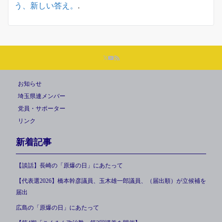
う、新しい答え。
.
お知らせ
埼玉県連メンバー
党員・サポーター
リンク
新着記事
【談話】長崎の「原爆の日」にあたって
【代表選2026】橋本幹彦議員、玉木雄一郎議員、（届出順）が立候補を
届出
広島の「原爆の日」にあたって