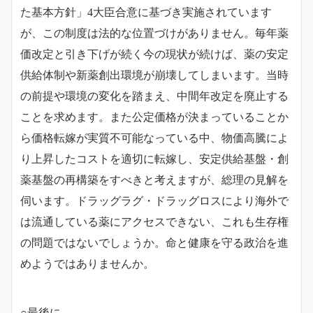
た基本方針」4大臣合意に基づき実施されています
が、この制度は法的な位置づけがありません。毎年薬
価改定と引き下げが続く今の現状が続けば、薬の安定
供給体制や新薬創出環境が崩壊してしまいます。
当時
の前提や環境の変化を踏まえ、中間年改定を廃止する
ことを求めます。また公定価格が決まっていることか
ら価格転嫁が実質不可能なっている中、物価高騰によ
り上昇したコストを適切に転嫁し、安定供給基盤・創
薬基盤の再構築をすべきと考えますが、総理の見解を
伺います。
ドラッグラグ・ドラッグロスにより海外で
は流通している薬にアクセスできない、これも生存権
の問題ではないでしょうか。命と健康を守る政治を進
めようではありませんか。
○最後に