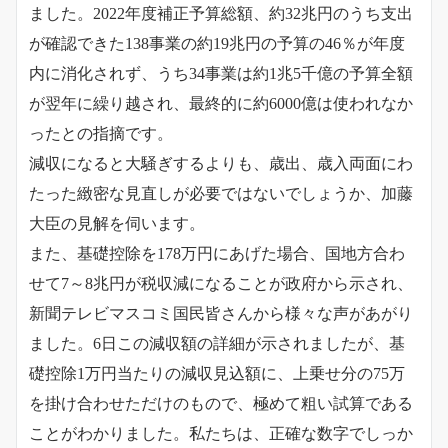
ました。2022年度補正予算総額、約32兆円のうち支出
が確認できた138事業の約19兆円の予算の46％が年度
内に消化されず、うち34事業は約1兆5千億の予算全額
が翌年に繰り越され、最終的に約6000億は使われなか
ったとの指摘です。
減収になると大騒ぎするよりも、歳出、歳入両面にわ
たった緻密な見直しが必要ではないでしょうか、加藤
大臣の見解を伺います。
また、基礎控除を178万円にあげた場合、国地方合わ
せて7～8兆円が税収減になることが政府から示され、
新聞テレビマスコミ国民皆さんから様々な声があがり
ました。6日この減収額の詳細が示されましたが、基
礎控除1万円当たりの減収見込額に、上乗せ分の75万
を掛け合わせただけのもので、極めて粗い試算である
ことがわかりました。
私たちは、正確な数字でしっか