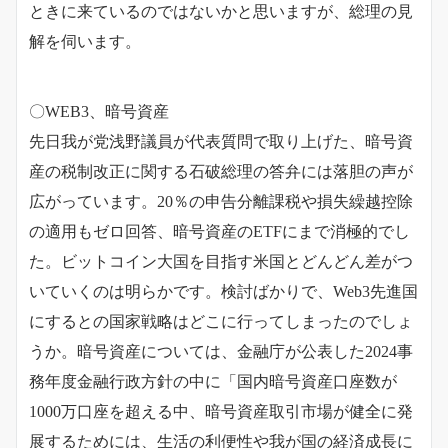
ときに来ているのではないかと思いますが、総理の見
解を伺います。
〇WEB3、暗号資産
先日我が党浅野議員が代表質問で取り上げた、暗号資
産の税制改正に関する石破総理の答弁には落胆の声が
広がっています。20％の申告分離課税や損失繰越控除
の適用もゼロ回答、暗号資産のETFにまで消極的でし
た。ビットコイン大国を目指す米国とどんどん差がつ
いていくのは明らかです。検討ばかりで、Web3先進国
にするとの国家戦略はどこに行ってしまったのでしょ
うか。暗号資産については、金融庁が公表した2024事
務年度金融行政方針の中に「国内暗号資産口座数が
1000万口座を超える中、暗号資産取引市場が健全に発
展するためには、生活の利便性や我が国の経済成長に