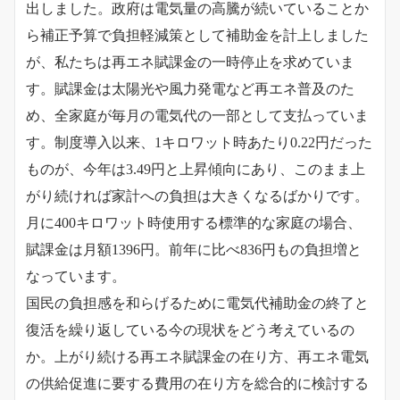
出しました。政府は電気量の高騰が続いていることか
ら補正予算で負担軽減策として補助金を計上しました
が、私たちは再エネ賦課金の一時停止を求めていま
す。賦課金は太陽光や風力発電など再エネ普及のた
め、全家庭が毎月の電気代の一部として支払っていま
す。制度導入以来、1キロワット時あたり0.22円だった
ものが、今年は3.49円と上昇傾向にあり、このまま上
がり続ければ家計への負担は大きくなるばかりです。
月に400キロワット時使用する標準的な家庭の場合、
賦課金は月額1396円。前年に比べ836円もの負担増と
なっています。
国民の負担感を和らげるために電気代補助金の終了と
復活を繰り返している今の現状をどう考えているの
か。上がり続ける再エネ賦課金の在り方、再エネ電気
の供給促進に要する費用の在り方を総合的に検討する