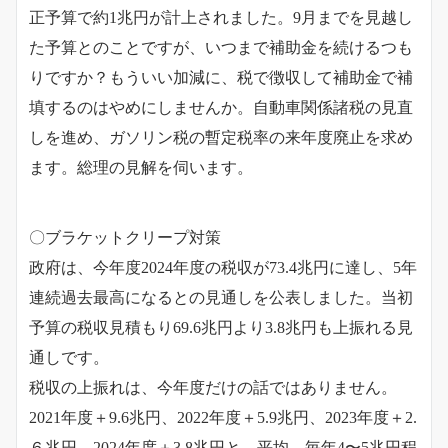
正予算で約1兆円が計上されました。9月までを見越し
た予算とのことですが、いつまで補助金を続けるつも
りですか？もういい加減に、税で徴収して補助金で補
填するのはやめにしませんか。自動車関係諸税の見直
しを進め、ガソリン税の暫定税率の来年度廃止を求め
ます。総理の見解を伺います。
〇ブラケットクリープ対策
政府は、今年度2024年度の税収が73.4兆円に達し、5年
連続過去最高になるとの見通しを公表しました。当初
予算の税収見積もり69.6兆円より3.8兆円も上振れる見
通しです。
税収の上振れは、今年度だけの話ではありません。
2021年度＋9.6兆円、2022年度＋5.9兆円、2023年度＋2.
６兆円、2024年度＋3.8兆円と、平均、毎年4〜5兆円程