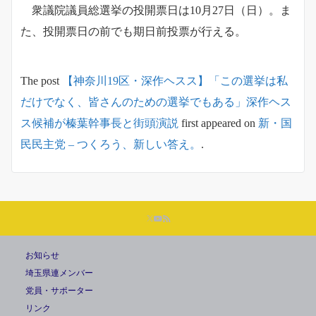
衆議院議員総選挙の投開票日は10月27日（日）。ま
た、投開票日の前でも期日前投票が行える。
The post
【神奈川19区・深作ヘスス】「この選挙は私
だけでなく、皆さんのための選挙でもある」深作ヘス
ス候補が榛葉幹事長と街頭演説
first appeared on
新・国
民民主党 – つくろう、新しい答え。
.
お知らせ
埼玉県連メンバー
党員・サポーター
リンク