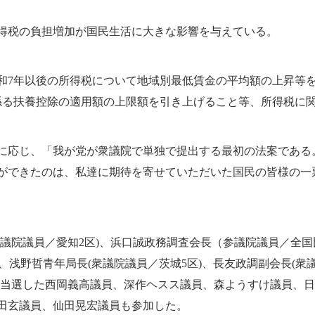
得税の負担増加が国民生活に大きな影響を与えている。
7年以後の所得税について地域別最低賃金の平均額の上昇等
に係る扶養控除の適用額の上限額を引き上げること等、所得税に
に応じ、「我が党が衆議院で単独で提出する最初の法案である
ができたのは、私達に期待を寄せていただいた国民の皆様の一
議院議員／愛知2区)、浜口誠政務調査会長（参議院議員／全国
、浅野哲青年局長(衆議院議員／茨城5区)、長友政調副会長(衆
初当選した西岡義高議員、深作ヘスス議員、森ようすけ議員、
田玄議員、仙田晃宏議員も参加した。