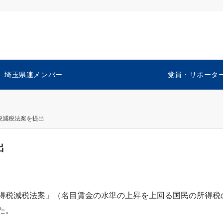
埼玉県連メンバー
党員・サポータ
税減税法案を提出
出
得税減税法案」（名目賃金の水準の上昇を上回る国民の所得税
た。