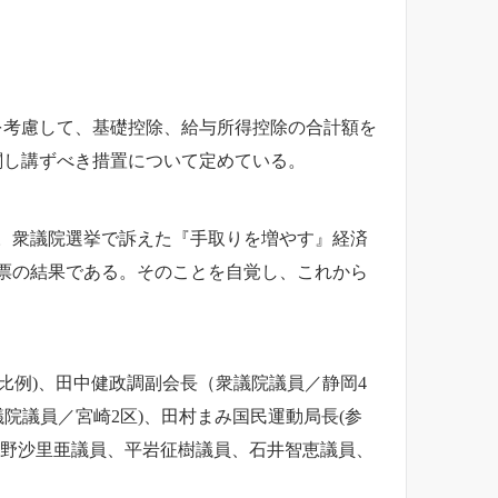
を考慮して、基礎控除、給与所得控除の合計額を
関し講ずべき措置について定めている。
。衆議院選挙で訴えた『手取りを増やす』経済
票の結果である。そのことを自覚し、これから
比例)、田中健政調副会長（衆議院議員／静岡4
議院議員／宮崎2区)、田村まみ国民運動局長(参
日野沙里亜議員、平岩征樹議員、石井智恵議員、