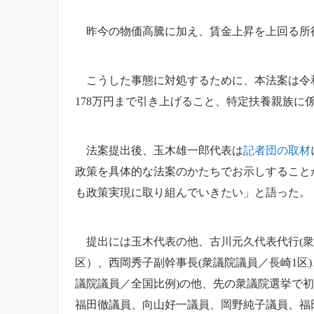
昨今の物価高騰に加え、賃金上昇を上回る所
こうした事態に対処するために、本法案は令和
178万円まで引き上げること、特定扶養親族
法案提出後、玉木雄一郎代表は
記者団の取材
政策を具体的な法案のかたちでお示しすること
も政策実現に取り組んでいきたい」と語った。
提出には玉木代表の他、古川元久代表代行(衆
区）、西岡秀子副幹事長(衆議院議員／長崎1区)
議院議員／全国比例)の他、先の衆議院選挙で
福田徹議員、向山好一議員、岡野純子議員、福