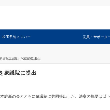
埼玉県連メンバー
党員・サポータ
V新法改正法案」を衆議院に提出
を衆議院に提出
日本維新の会とともに衆議院に共同提出した。法案の概要は以