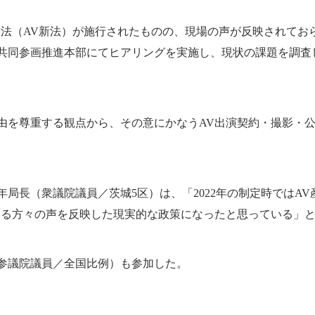
済法（AV新法）が施行されたものの、現場の声が反映されて
共同参画推進本部にてヒアリングを実施し、現状の課題を調査
を尊重する観点から、その意にかなうAV出演契約・撮影・公
局長（衆議院議員／茨城5区）は、「2022年の制定時ではA
いる方々の声を反映した現実的な政策になったと思っている」
参議院議員／全国比例）も参加した。