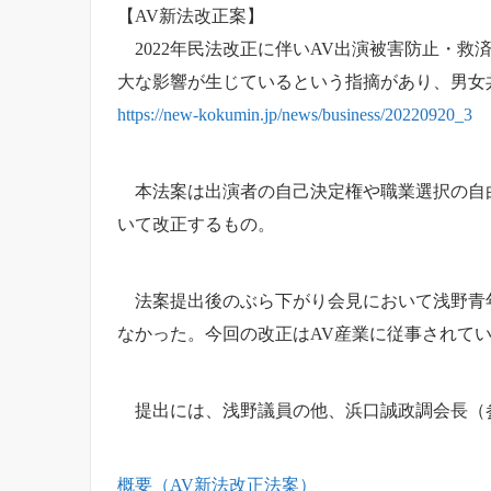
【AV新法改正案】
2022年民法改正に伴いAV出演被害防止・救
大な影響が生じているという指摘があり、男女
https://new-kokumin.jp/news/business/20220920_3
本法案は出演者の自己決定権や職業選択の自由
いて改正するもの。
法案提出後のぶら下がり会見において浅野青年
なかった。今回の改正はAV産業に従事されて
提出には、浅野議員の他、浜口誠政調会長（
概要（AV新法改正法案）