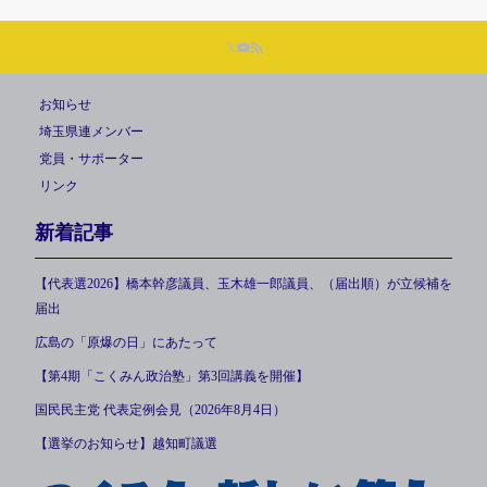
お知らせ
埼玉県連メンバー
党員・サポーター
リンク
新着記事
【代表選2026】橋本幹彦議員、玉木雄一郎議員、（届出順）が立候補を
届出
広島の「原爆の日」にあたって
【第4期「こくみん政治塾」第3回講義を開催】
国民民主党 代表定例会見（2026年8月4日）
【選挙のお知らせ】越知町議選