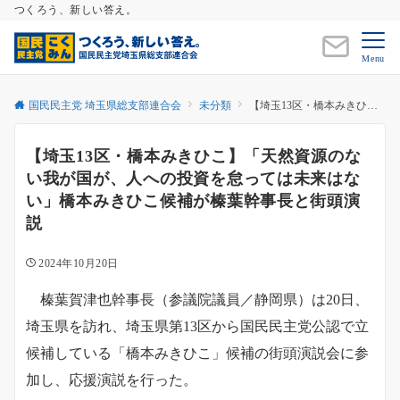
つくろう、新しい答え。
Menu
国民民主党 埼玉県総支部連合会
未分類
【埼玉13区・橋本みきひこ】「天然資源のない我が国が、人への投資を怠っては未来はない」橋本みきひこ候補が榛葉幹事長と街頭演説
【埼玉13区・橋本みきひこ】「天然資源のな
い我が国が、人への投資を怠っては未来はな
い」橋本みきひこ候補が榛葉幹事長と街頭演
説
2024年10月20日
榛葉賀津也幹事長（参議院議員／静岡県）は20日、
埼玉県を訪れ、埼玉県第13区から国民民主党公認で立
候補している「橋本みきひこ」候補の街頭演説会に参
加し、応援演説を行った。