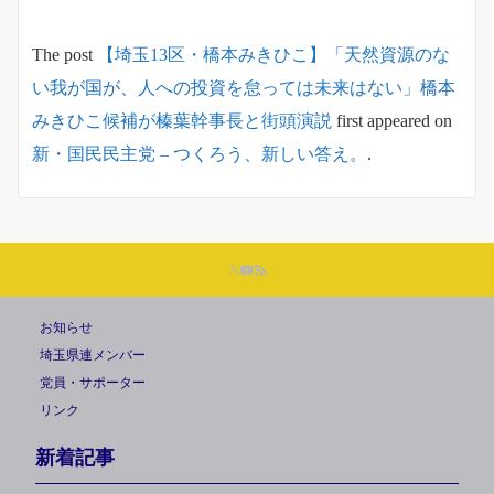
The post
【埼玉13区・橋本みきひこ】「天然資源のな
い我が国が、人への投資を怠っては未来はない」橋本
みきひこ候補が榛葉幹事長と街頭演説
first appeared on
新・国民民主党 – つくろう、新しい答え。
.
お知らせ
埼玉県連メンバー
党員・サポーター
リンク
新着記事