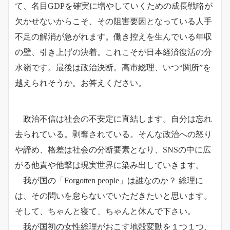
て、名目GDPを確実に増やしていくための成長戦略が
欠かせないからこそ、その阻害要因となっている人手
不足の解消が急がれます。働き控えを生んでいる年収
の壁、引き上げの決着。これこそが日本経済復活の分
水嶺です。最後は政治決断。高市総理、いつ“関所”を
越えられそうか。お答えください。
政治不信は社会の不安定に直結します。自分は忘れ
去られている。剥奪されている。そんな政治への怒り
や諦め、格差は社会の分断要素となり、SNSの中に広
がる他責や他撃は現実世界に染み出していきます。
我が国の「Forgotten people」は誰なのか？ 総理に
は、その問いを怠らないでいただきたいと思います。
そして、ちゃんと寝て、ちゃんと休んで下さい。
我が国初の女性総理がおこす地殻変動を１つ１つ、