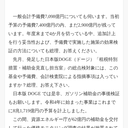
一般会計予備費7,098億円についても伺います。当初
予算の予備費7,400億円の内、まだ2,900億円が残って
います。年度末まで4か月を切っている中、追加計上
を行う妥当性および、予備費で実施した施策の効果検
証の方法についても総理、お答えください。
先月、発足した日本版DOGE（ドージ）「租税特別
措置・補助金見直し担当室」の総点検対象には、この
基金や予備費、会計検査院による指摘事項は入ってい
ますか？総理、お答え下さい。
日本版 DOGE では是非、ガソリン補助金の事後検証
もお願いします。令和4年に始まった事業はこれまで
に8兆1,719億円の予算を計上しました。
この間、資源エネルギー庁が62億円の補助金を交付
して行った価格モニタリング調査の結果が放置されて