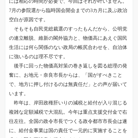
には相応の時間が必要で、今回はそれが叶いません。
7月の参院選から臨時国会開会までの3カ月に及ぶ政治
空白が原因です。
そもそも自民党総裁選のすったもんだから、公明党
の連立離脱、維新の閣外協力と、物価高にあえぐ国民
生活には何ら関係のない政局の帳尻合わせを、自治体
に強いるのは理不尽です。
後手に回った物価高対策の巻き返しを図る総理の発
奮に、お地元・奈良市長からは、「国がすべきこと
で、地方に押し付けるのは無責任だ」との声が届いて
います。
昨年は、岸田政権肝いりの減税と給付が入り混じる
複雑な定額減税で大混乱。今年は重点支援交付金で右
往左往。全国の政令市長でつくる政令都市市長会は遂
に、給付金事業は国の責任で一元的に実施することを