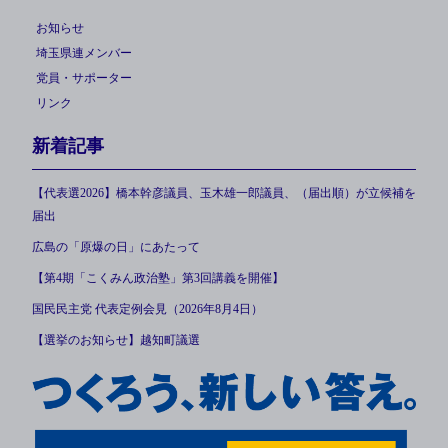
お知らせ
埼玉県連メンバー
党員・サポーター
リンク
新着記事
【代表選2026】橋本幹彦議員、玉木雄一郎議員、（届出順）が立候補を
届出
広島の「原爆の日」にあたって
【第4期「こくみん政治塾」第3回講義を開催】
国民民主党 代表定例会見（2026年8月4日）
【選挙のお知らせ】越知町議選