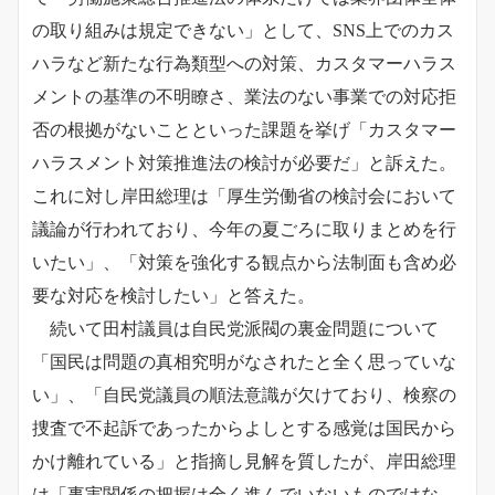
の取り組みは規定できない」として、SNS上でのカス
ハラなど新たな行為類型への対策、カスタマーハラス
メントの基準の不明瞭さ、業法のない事業での対応拒
否の根拠がないことといった課題を挙げ「カスタマー
ハラスメント対策推進法の検討が必要だ」と訴えた。
これに対し岸田総理は「厚生労働省の検討会において
議論が行われており、今年の夏ごろに取りまとめを行
いたい」、「対策を強化する観点から法制面も含め必
要な対応を検討したい」と答えた。
続いて田村議員は自民党派閥の裏金問題について
「国民は問題の真相究明がなされたと全く思っていな
い」、「自民党議員の順法意識が欠けており、検察の
捜査で不起訴であったからよしとする感覚は国民から
かけ離れている」と指摘し見解を質したが、岸田総理
は「事実関係の把握は全く進んでいないものではな