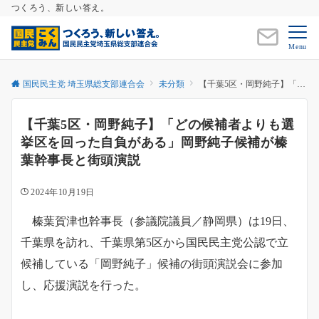
つくろう、新しい答え。
Menu
国民民主党 埼玉県総支部連合会
未分類
【千葉5区・岡野純子】「どの候補者よりも選挙区を回った自負がある」岡野純子候補が榛葉幹事長と街頭演説
【千葉5区・岡野純子】「どの候補者よりも選
挙区を回った自負がある」岡野純子候補が榛
葉幹事長と街頭演説
2024年10月19日
榛葉賀津也幹事長（参議院議員／静岡県）は19日、
千葉県を訪れ、千葉県第5区から国民民主党公認で立
候補している「岡野純子」候補の街頭演説会に参加
し、応援演説を行った。