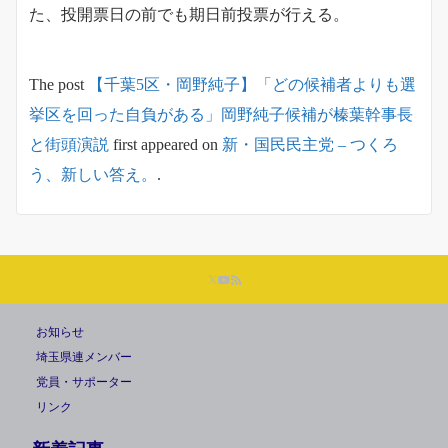
た、投開票日の前でも期日前投票が行える。
The post
【千葉5区・岡野純子】「どの候補者よりも選
挙区を回った自負がある」岡野純子候補が榛葉幹事長
と街頭演説
first appeared on
新・国民民主党 – つくろ
う、新しい答え。
.
お知らせ
埼玉県連メンバー
党員・サポーター
リンク