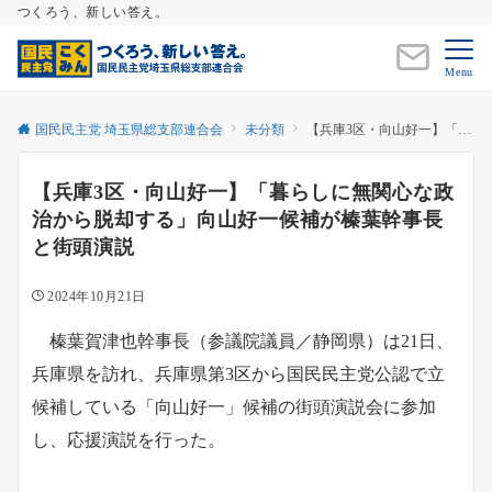
つくろう、新しい答え。
Menu
国民民主党 埼玉県総支部連合会
未分類
【兵庫3区・向山好一】「暮らしに無関心な政治から脱却する」向山好一候補が榛葉幹事長と街頭演説
【兵庫3区・向山好一】「暮らしに無関心な政
治から脱却する」向山好一候補が榛葉幹事長
と街頭演説
2024年10月21日
榛葉賀津也幹事長（参議院議員／静岡県）は21日、
兵庫県を訪れ、兵庫県第3区から国民民主党公認で立
候補している「向山好一」候補の街頭演説会に参加
し、応援演説を行った。