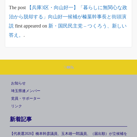
The post
【兵庫3区・向山好一】「暮らしに無関心な政
治から脱却する」向山好一候補が榛葉幹事長と街頭演
説
first appeared on
新・国民民主党 – つくろう、新しい
答え。
.
お知らせ
埼玉県連メンバー
党員・サポーター
リンク
新着記事
【代表選2026】橋本幹彦議員、玉木雄一郎議員、（届出順）が立候補を